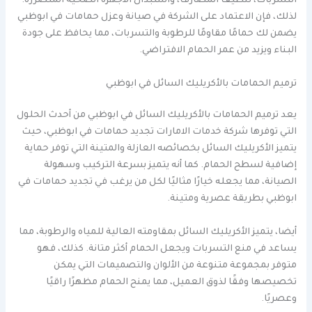
التسربات، تنظيف المصارف، واستبدال الأجهزة الصحية المتضررة.
لذلك، فإن الاعتماد على الشركة في صيانة وعزل حمامات في ابوظبي
يضمن لك حمامًا مقاومًا للرطوبة والتسربات، مما يحافظ على جودة
البناء ويزيد من عمر الحمام الافتراضي.
ترميم الحمامات بالأكريليك السائل في ابوظبي
يعد ترميم الحمامات بالأكريليك السائل في ابوظبي من أحدث الحلول
التي توفرها شركة خدمات الامارات تجديد حمامات في ابوظبي، حيث
يتميز الأكريليك السائل بخصائصه العازلة والمتينة التي توفر حماية
إضافية لسطح الحمام. كما أنه يتميز بسرعة التركيب وسهولة
الصيانة، مما يجعله خيارًا مثاليًا لكل من يرغب في تجديد حمامات في
ابوظبي بطريقة عصرية ومتينة.
أيضا، يتميز الأكريليك السائل بمقاومته العالية للمياه والرطوبة، مما
يساعد في منع التسربات ويجعل الحمام أكثر متانة. كذلك، فهو
متوفر بمجموعة متنوعة من الألوان والتصميمات التي يمكن
تخصيصها وفقًا لذوق العميل، مما يمنح الحمام مظهرًا راقيًا
وعصريًا.