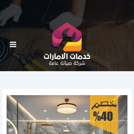
خطي
لى
لمحتوى