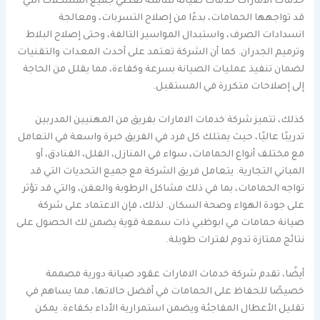
خدمات الامارات خدمات صيانة شاملة تغطي جميع المشكلات التي
قد تواجهها الحمامات، بدءًا من إصلاح التسربات، ومعالجة
انسدادات الصرف، واستبدال المواسير التالفة، وحتى إصلاح البلاط
وترميم الجدران. كما أن الشركة تعتمد على أحدث المعدات والتقنيات
لضمان تنفيذ عمليات الصيانة بسرعة وكفاءة، مما يقلل من الحاجة
إلى إصلاحات متكررة في المستقبل.
كذلك، تتميز شركة خدمات الامارات بفريق من المهنيين المدربين
تدريبًا عاليًا، حيث يمتلك كل فرد في الفريق خبرة واسعة في التعامل
مع مختلف أنواع الحمامات، سواء في المنازل، الفلل، الفنادق، أو
المباني التجارية. يتعامل فريق الشركة مع جميع التحديات التي قد
تواجه الحمامات، بما في ذلك مشاكل الرطوبة والعفن، والتي قد تؤثر
على جودة الهواء وصحة السكان. لذلك، فإن الاعتماد على شركة
صيانة حمامات في ابوظبي ذات سمعة قوية يضمن لك الحصول على
نتائج ممتازة تدوم لفترات طويلة.
أيضًا، تقدم شركة خدمات الامارات عقود صيانة دورية مصممة
خصيصًا للحفاظ على الحمامات في أفضل حالاتها، مما يساهم في
تقليل الأعطال المفاجئة ويضمن استمرارية الأداء بكفاءة. يمكن